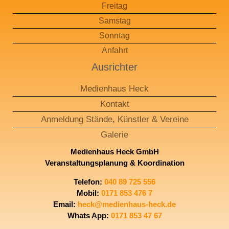
Freitag
Samstag
Sonntag
Anfahrt
Ausrichter
Medienhaus Heck
Kontakt
Anmeldung Stände, Künstler & Vereine​
Galerie
Medienhaus Heck GmbH
Veranstaltungsplanung & Koordination
Telefon
:
040 89 725 556
Mobil
:
0171 853 476 7
Email
:
heck@medienhaus-heck.de
Whats App:
0171 853 47 67