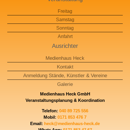
Freitag
Samstag
Sonntag
Anfahrt
Ausrichter
Medienhaus Heck
Kontakt
Anmeldung Stände, Künstler & Vereine​
Galerie
Medienhaus Heck GmbH
Veranstaltungsplanung & Koordination
Telefon
:
040 89 725 556
Mobil
:
0171 853 476 7
Email
:
heck@medienhaus-heck.de
Whats App:
0171 853 47 67