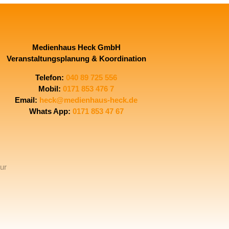
Medienhaus Heck GmbH
Veranstaltungsplanung & Koordination
Telefon
:
040 89 725 556
Mobil
:
0171 853 476 7
Email
:
heck@medienhaus-heck.de
Whats App:
0171 853 47 67
ur